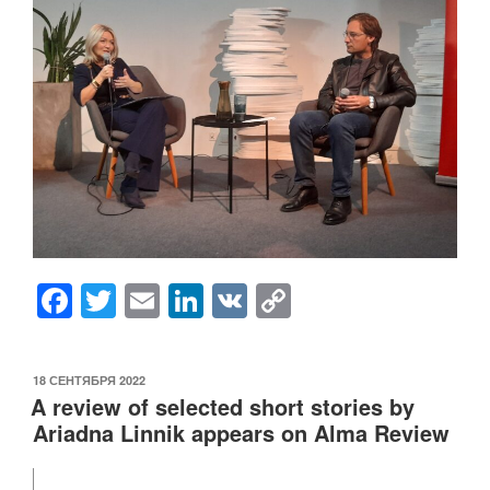
k
F
T
E
Li
V
C
a
wi
m
n
K
o
c
tt
ail
k
p
ОПУБЛИКОВАНО
18 СЕНТЯБРЯ 2022
e
er
e
y
A review of selected short stories by
b
dI
Li
Ariadna Linnik appears on Alma Review
o
n
n