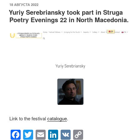
c
tt
ail
k
p
ОПУБЛИКОВАНО
18 АВГУСТА 2022
e
er
e
y
Yuriy Serebriansky took part in Struga
b
dI
Li
Poetry Evenings 22 in North Macedonia.
o
n
n
o
k
k
Link to the festival
catalogue
.
F
T
E
Li
V
C