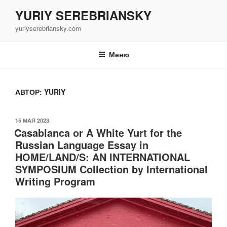
Перейти
YURIY SEREBRIANSKY
к
yuriyserebriansky.com
содержимому
Меню
АВТОР:
YURIY
ОПУБЛИКОВАНО
15 МАЯ 2023
Casablanca or A White Yurt for the
Russian Language Essay in
HOME/LAND/S: AN INTERNATIONAL
SYMPOSIUM Collection by International
Writing Program