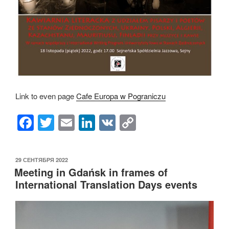
Link to even page
Cafe Europa w Pograniczu
F
T
E
Li
V
C
a
wi
m
n
K
o
c
tt
ail
k
p
ОПУБЛИКОВАНО
29 СЕНТЯБРЯ 2022
e
er
e
y
Meeting in Gdańsk in frames of
b
dI
Li
International Translation Days events
o
n
n
o
k