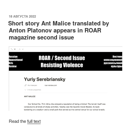
a
wi
m
n
K
o
c
tt
ail
k
p
ОПУБЛИКОВАНО
18 АВГУСТА 2022
e
er
e
y
Short story Ant Malice translated by
b
dI
Li
Anton Platonov appears in ROAR
magazine second issue
o
n
n
o
k
k
Read the
full text