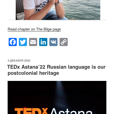
Read chapter on The Bilge page
F
T
E
Li
V
C
a
wi
m
n
K
o
c
tt
ail
k
p
ОПУБЛИКОВАНО
4 ДЕКАБРЯ 2022
e
er
e
y
TEDx Astana’22 Russian language is our
b
dI
Li
postcolonial heritage
o
n
n
o
k
k