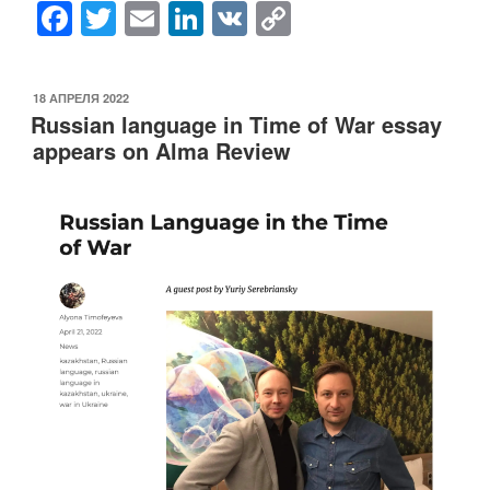
F
T
E
Li
V
C
a
wi
m
n
K
o
c
tt
ail
k
p
ОПУБЛИКОВАНО
18 АПРЕЛЯ 2022
e
er
e
y
Russian language in Time of War essay
b
dI
Li
appears on Alma Review
o
n
n
o
k
k