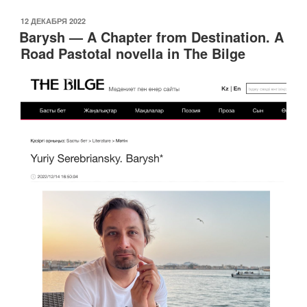
c
tt
ail
k
p
ОПУБЛИКОВАНО
12 ДЕКАБРЯ 2022
e
er
e
y
Barysh — A Chapter from Destination. A
b
dI
Li
Road Pastotal novella in The Bilge
o
n
n
o
k
k